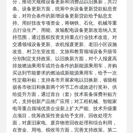
分，推动大规模设备更新和消费品以旧换新，共22
条。设备更新方面，统筹中央设备更新贷款贴息资
金，对符合条件的新增设备更新贷款给予贴息支
持。用好技改专项资金，将钢铁、石化、机械等重
点行业生产、用能、发输配电设备更新改造纳入支
持范围，通过股权投资支持重点行业技术改造。对
交通领域设备更新、农机报废更新、老旧小区设施
改造、村卫生室改造、文旅和教育领域设备升级等
分别制定支持政策。以旧换新方面，对个人报废高
排放燃油乘用车或符合条件的新能源乘用车，并购
买达到节能要求的燃油或新能源乘用车，给予一次
性定额补贴；支持各市开展家电以旧换新，省级根
据各市收旧和换新两个环节工作成效进行奖补。供
给提升方面，通过首台（套）技术装备保费补贴方
式，支持创新产品推广应用；对工程机械、智能家
电等重点领域优质企业新上扩大产能、技术升级重
点项目，统筹政策性资金给予支持。回收处理方
面，对废旧家电、废弃物资回收处理和综合利用，
在资金、用地、税收等方面，完善支持政策。第二