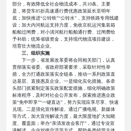
部分，有效降低全社会物流成本，共10条。主要
是，将货车85折高速通行费优惠政策延长至明年
底；加快推进“公转铁”“公转水”，支持铁路专用线建
设；加大内河航运支持力度，免收京杭运河集装箱
船舶过闸费，对小清河航行船舶通行费、过闸费给
予补助；统筹省级资金，支持现代物流项目建设，
培育壮大物流企业。
三、组织实施
下一步，省发展改革委将会同相关部门，认真
贯彻落实省委、省政府部署要求，采取针对性举
措，全力打通政策落实全链条，推动一系列政策直
达基层、直接惠及企业。一是细化实化措施。各牵
头部门抓紧制定落实政策配套措施，细化明确政策
标准程序，及时对社会公开发布，探索推进惠企政
策“免申即享”“一键直达”，努力实现应享尽享、快速
兑现。二是强化宣传解读。通过广播电视、新媒体
等方式，加大宣传解读力度，最大限度地扩大知晓
度、覆盖面；举办“亲清发改会客厅”，通过专业宣
讲解读、企业对接交流等方式，帮助各类经营主体