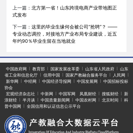
上一篇：
北方第一省！山东跨境电商产业带地图正
式发布
下一篇：
这里的毕业生缘何会被公司“抢聘”？ ——
专业动态调控，对接地方产业布局专业建设，近五
年约90％毕业生留在当地就业
中国政府网
教育部
国家发展改革委
山东省人民政府
山东
省工业和信息化厅
信用中国
国家产教融合服务平台
人民网
新华网
中经网
中国经济导报网
中国发展网
中国招标投标
协会
宏观经济杂志社
中新网
中国军网
凤凰财经
搜狐财经
新
浪财经
半月谈
中国质量新闻网
中国农村网
北京时间
科
普中国网
全国信用和认证信息公示平台