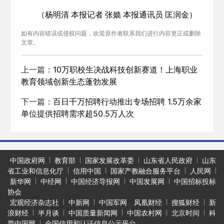
（杨明清 本报记者 张嫱 本报通讯员 匡润金）
如有内容错误或侵权问题，欢迎原作者联系我们进行内容更正或删除
文章。
上一篇：
10万职校生决战科技创新赛道！上海职业
教育领域创新生态蓬勃发展
下一篇：
百日千万招聘行动推出专场招聘 1.5万余家
单位提供招聘需求超50.5万人次
中国政府网
教育部
国家发展改革委
山东省人民政府
山东
省工业和信息化厅
信用中国
国家产教融合服务平台
人民网
新华网
中经网
中国经济导报网
中国发展网
中国招标投标
协会
宏观经济杂志社
中新网
中国军网
凤凰财经
搜狐财经
新
浪财经
半月谈
中国质量新闻网
中国农村网
北京时间
科
普中国网
全国信用和认证信息公示平台