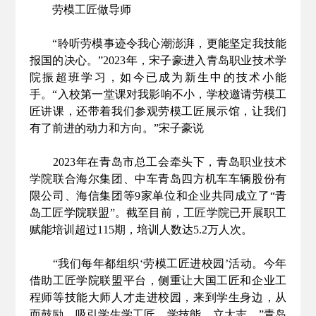
劳模工匠做导师
“聆听劳模事迹令我心潮澎湃，更能坚定我技能
报国的决心。”2023年，宋子豪进入青岛职业技术学
院振超班学习，如今已成为新生中的技术小能
手。“入校第一堂课对我影响不小，学校邀请劳模工
匠讲课，还带着我们参观劳模工匠展示馆，让我们
有了前进的动力和方向。”宋子豪说
2023年在青岛市总工会牵头下，青岛职业技术
学院联合海尔集团、中车青岛四方机车车辆股份有
限公司、海信集团等9家单位和企业共同成立了“青
岛工匠学院联盟”。截至目前，工匠学院已开展职工
赋能培训超过115期，培训人数达5.2万人次。
“我们每年都组织‘劳模工匠进校园’活动。今年
借助工匠学院联盟平台，侧重让大国工匠和企业工
程师等技能大师人才走进校园，来到学生身边，从
而鼓励、吸引学生学工匠、学技能、立大志。”青岛