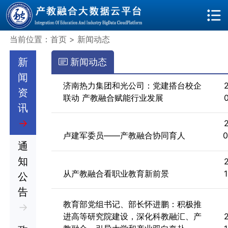
当前位置：首页 > 新闻动态
新
新闻动态
闻
济南热力集团和光公司：党建搭台校企
资
联动 产教融合赋能行业发展
讯
→
卢建军委员——产教融合协同育人
0
通
知
从产教融合看职业教育新前景
公
告
教育部党组书记、部长怀进鹏：积极推
→
进高等研究院建设，深化科教融汇、产