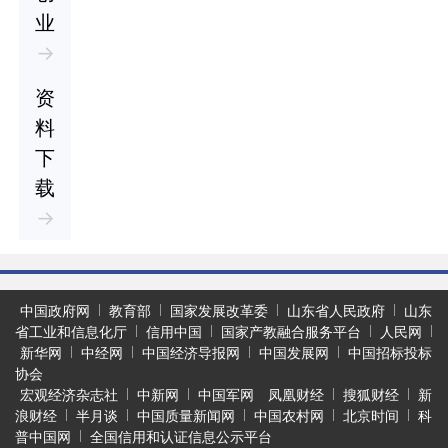
业
→
资
料
下
载
→
中国政府网
教育部
国家发展改革委
山东省人民政府
山东
省工业和信息化厅
信用中国
国家产教融合服务平台
人民网
新华网
中经网
中国经济导报网
中国发展网
中国招标投标
协会
宏观经济杂志社
中新网
中国军网
凤凰财经
搜狐财经
新
浪财经
半月谈
中国质量新闻网
中国农村网
北京时间
科
普中国网
全国信用和认证信息公示平台