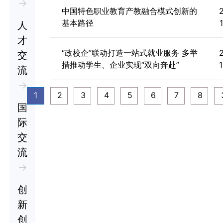
→
中国特色职业教育产教融合模式创新的
基本路径
人
才
“政校企”联动打造一站式就业服务 多举
交
措推动学生、企业实现“双向奔赴”
流
→
1
2
3
4
5
6
7
8
国
际
交
流
→
创
新
创